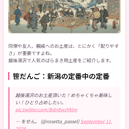
同僚や友人、親戚へのお土産は、とにかく「配りやす
さ」が重要ですよね。
越後湯沢で人気のばらまき用土産をご紹介します。
笹だんご：新潟の定番中の定番
越後湯沢のお土産頂いた！めちゃくちゃ美味し
い！ひとり占めしたい。
pic.twitter.com/Bdn8wzYAlm
— をせん。 (@rosetta_passel)
September 11,
2024