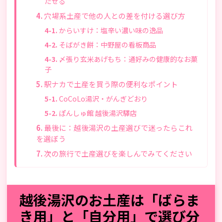
たせる
穴場系土産で他の人との差を付ける選び方
からいすけ：塩辛い濃い味の逸品
そばがき餅：中野屋の看板商品
〆張り玄米あげもち：通好みの健康的なお菓
子
駅ナカで土産を買う際の便利なポイント
CoCoLo湯沢・がんぎどおり
ぽんしゅ館 越後湯沢驛店
最後に：越後湯沢の土産選びで迷ったらこれ
を選ぼう
次の旅行で土産選びを楽しんでみてください
越後湯沢のお土産は「ばらま
き用」と「自分用」で選び分