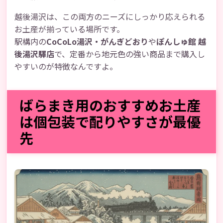
越後湯沢は、この両方のニーズにしっかり応えられる
お土産が揃っている場所です。
駅構内の
CoCoLo湯沢・がんぎどおり
や
ぽんしゅ館 越
後湯沢驛店
で、定番から地元色の強い商品まで購入し
やすいのが特徴なんですよ。
ばらまき用のおすすめお土産
は個包装で配りやすさが最優
先