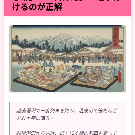
けるのが正解
越後湯沢で一度列車を降り、温泉街で笹だんご
をお土産に購入🍡
越後湯沢から先は、ほくほく線の列車も走って