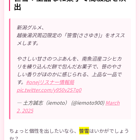
出
新潟グルメ、
越後湯沢周辺限定の「笹雪(ささゆき)」をオスス
メします。
やさしい甘さのつぶあんを、南魚沼産コシヒカ
リを練り込んだ餅で包んだお菓子で、笹のやさ
しい香りがほのかに感じられる、上品な一品で
す。
#onejリスナー情報局
pic.twitter.com/y950v2S7q0
— 土方誠志（iemoto） (@iemoto900)
March
2, 2025
ちょっと個性を出したいなら、
笹雪
はいかがでしょう
か？