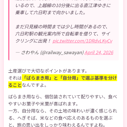
いるので、上越線の10分後に出る直江津ゆきに
乗車して六日町まで向かいました。
まだ只見線の時間までは少し時間があるので、
六日町駅の観光案内所で自転車を借りて、サイ
クリングに出発！
pic.twitter.com/1DRdvLKyCv
— さわやん (@railway_sawayan)
April 24, 2026
土産選びで大切なポイントがあります。
それは
「ばらまき用」と「自分用」で選ぶ基準を分け
ること
なんですよ。
ばらまき用なら、個包装されていて配りやすい、食べ
やすいお菓子や米菓が喜ばれます。
一方、自分用なら、その土地の味わいが濃く感じられ
る、へぎそば、米などの食べ応えのあるものを選ぶ
と、旅の思い出をしっかり味わえるんですよね。