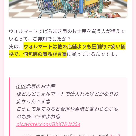
ウォルマートのばらまき土産で、みんなを笑
顔に
次の旅行では、ウォルマートでばらまき土産
を探してみましょう！
ウォルマートでばらまき用のお土産を買う人が増えて
いるって、ご存知でしたか？
実は、
ウォルマートは他の店舗よりも圧倒的に安い価
格で、個包装の商品が豊富
に揃っているんですよ。
🇨🇳北京のお土産
ほとんどウォルマートで仕入れたけどかなりお
安かったです😎
こうして見てみると台湾や香港と変わらないも
のも多いですよね😂
pic.twitter.com/BbK7D1t3Sa