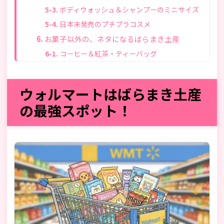
ボディウォッシュ＆シャンプーのミニサイズ
日本未発売のプチプラコスメ
お菓子以外の、ネタになるばらまき土産
コーヒー＆紅茶・ティーバッグ
ビタミン・サプリメント類
ハワイやラスベガス店での、地域特有のばら
ウォルマートはばらまき土産
まき土産
の最強スポット！
ハワイのウォルマートの限定ばらまき土産
ラスベガス店での掘り出し物
ウォルマートのばらまき土産を選ぶときの、
失敗しないコツ
個包装かどうかを必ず確認する
軽さと割れにくさを優先する
「アメリカらしさ」が伝わるパッケージやフ
レーバーを選ぶ
ウォルマートの安さを活かす